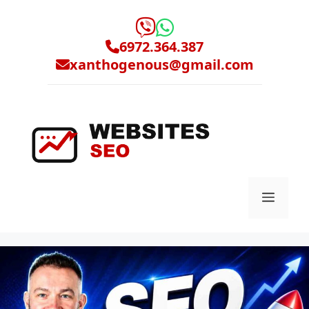
Μετάβαση
σε
περιεχόμενο
6972.364.387
xanthogenous@gmail.com
Μενο