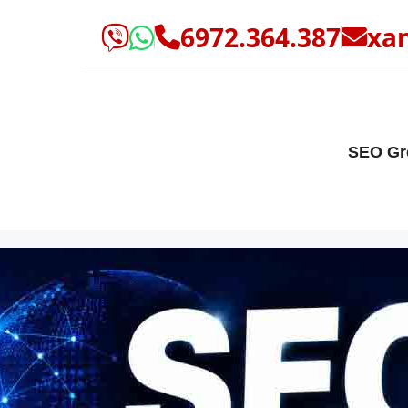
6972.364.387
xa
SEO Gr