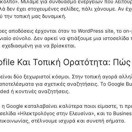
«κόλπο». Μιλάμε για συνδυασμό ενεργειών που λειτουρ
λά δεν έχει στοχευμένες σελίδες, πάλι χάνουμε. Αν 
λύ την τοπική μας δυναμική.
ρες αποδόσεις έρχονται όταν το WordPress site, το on
ιαίο σύνολο. Δεν αρκεί να φτιάξουμε μια ιστοσελίδα π
 σχεδιασμένη για να βρίσκεται.
ofile Και Τοπική Ορατότητα: Πώ
ν είναι δύο ξεχωριστοί κόσμοι. Στην τοπική αγορά αλλ
αποτελέσματα για σχετικές αναζητήσεις. Το Google Bus
anded ή κοντινές αναζητήσεις.
 η Google καταλαβαίνει καλύτερα ποιοι είμαστε, τι 
 σελίδα «Ηλεκτρολόγος στην Ελευσίνα», και το Business
 επικοινωνίας, στέλνουμε ισχυρά και συνεπή σήματα.