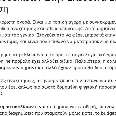
ση
ιόριστη αγορά. Είναι μια τοπική αγορά με συγκεκριμ
ine αναζήτησης και offline επίσκεψης. Αυτό σημαίνε
ιμότητας γενικά. Στοχεύει στο να φέρει μπροστά στη
ύντομα, και είναι πολύ πιθανό να μετατραπούν σε πε
ίρηση στην Ελευσίνα, είτε πρόκειται για λογιστικό γρα
nline προβολή έχει αλλάξει ριζικά. Παλαιότερα, η καλ
μένουν σημαντικά, αλλά έχουν προστεθεί δύο ακόμη «
ικές αναζητήσεις, αφήνουμε χώρο στον ανταγωνισμό. 
που έχει απλώς πιο σωστά δομημένη ψηφιακή παρουσία
O.
ση ιστοσελίδων
είναι ότι δημιουργεί σταθερή, επαν
από διαφημίσεις που σταματούν μόλις κοπεί το budget