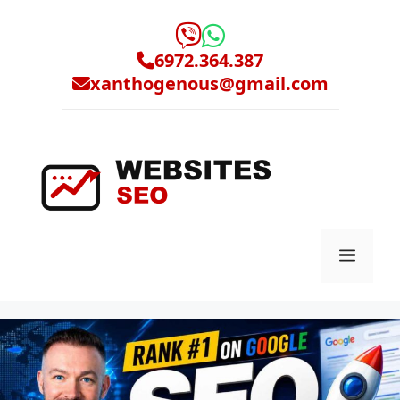
Μετάβαση
σε
περιεχόμενο
6972.364.387
xanthogenous@gmail.com
Μενο