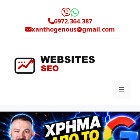
Μετάβαση
σε
περιεχόμενο
6972.364.387
xanthogenous@gmail.com
Μενο