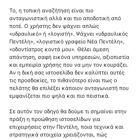
Το, η τοπική αναζήτηση είναι πιο
ανταγωνιστική αλλά και πιο αποδοτική από
ποτέ. Ο χρήστης δεν ψάχνει απλώς
«υδραυλικό» ή «λογιστή». Ψάχνει «υδραυλικός
Πεντέλη», «λογιστικό γραφείο Νέα Πεντέλη»,
«οδοντίατρος κοντά μου». Θέλει άμεση
απάντηση, σαφή εικόνα υπηρεσιών, αξιοπιστία
και εμπειρία χρήσης που να μην τον κουράζει.
Αν η δική σας ιστοσελίδα δεν καλύπτει αυτές
τις προσδοκίες, το πιθανότερο είναι πως ο
πελάτης θα επιλέξει κάποιον ανταγωνιστή που
εμφανίζεται πιο ψηλά και πιο πειστικά.
Σε αυτόν τον οδηγό θα δούμε τι σημαίνει στην
πράξη η προώθηση ιστοσελίδων για
επιχειρήσεις στην Πεντέλη, ποια τεχνικά και
στρατηγικά στοιχεία χρειάζονται, πώς