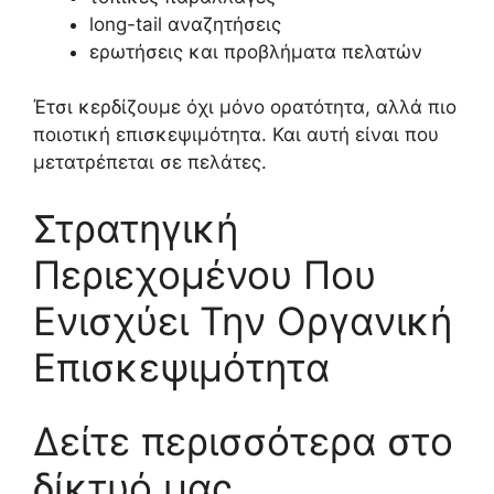
long-tail αναζητήσεις
ερωτήσεις και προβλήματα πελατών
Έτσι κερδίζουμε όχι μόνο ορατότητα, αλλά πιο
ποιοτική επισκεψιμότητα. Και αυτή είναι που
μετατρέπεται σε πελάτες.
Στρατηγική
Περιεχομένου Που
Ενισχύει Την Οργανική
Επισκεψιμότητα
Δείτε περισσότερα στο
δίκτυό μας