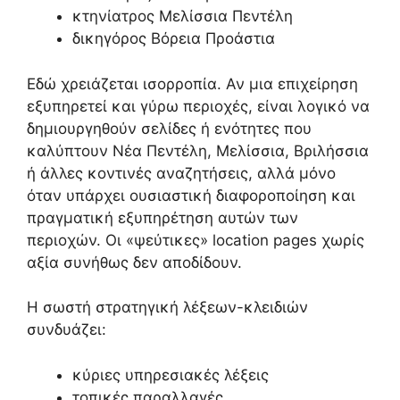
κτηνίατρος Μελίσσια Πεντέλη
δικηγόρος Βόρεια Προάστια
Εδώ χρειάζεται ισορροπία. Αν μια επιχείρηση
εξυπηρετεί και γύρω περιοχές, είναι λογικό να
δημιουργηθούν σελίδες ή ενότητες που
καλύπτουν Νέα Πεντέλη, Μελίσσια, Βριλήσσια
ή άλλες κοντινές αναζητήσεις, αλλά μόνο
όταν υπάρχει ουσιαστική διαφοροποίηση και
πραγματική εξυπηρέτηση αυτών των
περιοχών. Οι «ψεύτικες» location pages χωρίς
αξία συνήθως δεν αποδίδουν.
Η σωστή στρατηγική λέξεων-κλειδιών
συνδυάζει:
κύριες υπηρεσιακές λέξεις
τοπικές παραλλαγές