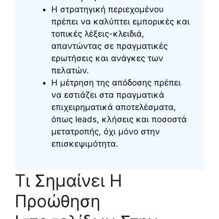
Η στρατηγική περιεχομένου
πρέπει να καλύπτει εμπορικές και
τοπικές λέξεις-κλειδιά,
απαντώντας σε πραγματικές
ερωτήσεις και ανάγκες των
πελατών.
Η μέτρηση της απόδοσης πρέπει
να εστιάζει στα πραγματικά
επιχειρηματικά αποτελέσματα,
όπως leads, κλήσεις και ποσοστά
μετατροπής, όχι μόνο στην
επισκεψιμότητα.
Τι Σημαίνει Η
Προώθηση