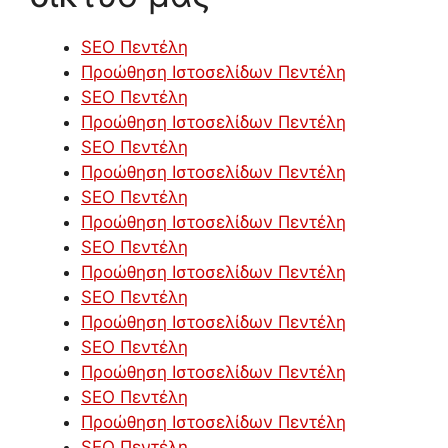
SEO Πεντέλη
Προώθηση Ιστοσελίδων Πεντέλη
SEO Πεντέλη
Προώθηση Ιστοσελίδων Πεντέλη
SEO Πεντέλη
Προώθηση Ιστοσελίδων Πεντέλη
SEO Πεντέλη
Προώθηση Ιστοσελίδων Πεντέλη
SEO Πεντέλη
Προώθηση Ιστοσελίδων Πεντέλη
SEO Πεντέλη
Προώθηση Ιστοσελίδων Πεντέλη
SEO Πεντέλη
Προώθηση Ιστοσελίδων Πεντέλη
SEO Πεντέλη
Προώθηση Ιστοσελίδων Πεντέλη
SEO Πεντέλη