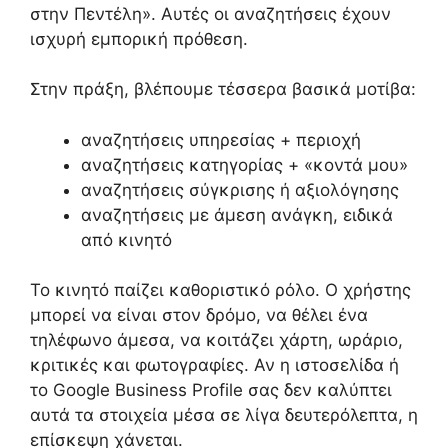
στην Πεντέλη». Αυτές οι αναζητήσεις έχουν
ισχυρή εμπορική πρόθεση.
Στην πράξη, βλέπουμε τέσσερα βασικά μοτίβα:
αναζητήσεις υπηρεσίας + περιοχή
αναζητήσεις κατηγορίας + «κοντά μου»
αναζητήσεις σύγκρισης ή αξιολόγησης
αναζητήσεις με άμεση ανάγκη, ειδικά
από κινητό
Το κινητό παίζει καθοριστικό ρόλο. Ο χρήστης
μπορεί να είναι στον δρόμο, να θέλει ένα
τηλέφωνο άμεσα, να κοιτάζει χάρτη, ωράριο,
κριτικές και φωτογραφίες. Αν η ιστοσελίδα ή
το Google Business Profile σας δεν καλύπτει
αυτά τα στοιχεία μέσα σε λίγα δευτερόλεπτα, η
επίσκεψη χάνεται.