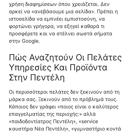
χρήση διαφημίσεων όπου χρειάζεται. Δεν
αρκεί να «ανεβάσουμε μια σελίδα». Πρέπει η
ιστοσελίδα να εμπνέει εμπιστοσύνη, να
φορτώνει γρήγορα, να εξηγεί καθαρά τι
προσφέρετε και να στέλνει σωστά σήματα
στην Google.
Πώς Αναζητούν Οι Πελάτες
Υπηρεσίες Και Προϊόντα
Στην Πεντέλη
Οι περισσότεροι πελάτες δεν ξεκινούν από τη
μάρκα σας. Ξεκινούν από το πρόβλημά τους.
Κάποιος δεν γράφει «ποιος είναι ο καλύτερος
επαγγελματίας της περιοχής:» αλλά
«παιδοδοντίατρος Πεντέλη», «service
καυστήρα Νέα Πεντέλη», «γυμναστήριο κοντά