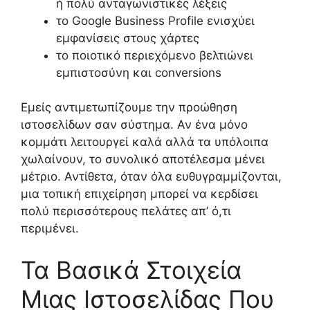
ή πολύ ανταγωνιστικές λέξεις
το Google Business Profile ενισχύει
εμφανίσεις στους χάρτες
το ποιοτικό περιεχόμενο βελτιώνει
εμπιστοσύνη και conversions
Εμείς αντιμετωπίζουμε την προώθηση
ιστοσελίδων σαν σύστημα. Αν ένα μόνο
κομμάτι λειτουργεί καλά αλλά τα υπόλοιπα
χωλαίνουν, το συνολικό αποτέλεσμα μένει
μέτριο. Αντίθετα, όταν όλα ευθυγραμμίζονται,
μια τοπική επιχείρηση μπορεί να κερδίσει
πολύ περισσότερους πελάτες απ’ ό,τι
περιμένει.
Τα Βασικά Στοιχεία
Μιας Ιστοσελίδας Που