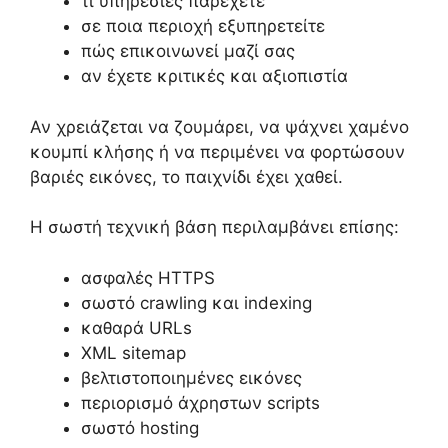
τι υπηρεσίες παρέχετε
σε ποια περιοχή εξυπηρετείτε
πώς επικοινωνεί μαζί σας
αν έχετε κριτικές και αξιοπιστία
Αν χρειάζεται να ζουμάρει, να ψάχνει χαμένο
κουμπί κλήσης ή να περιμένει να φορτώσουν
βαριές εικόνες, το παιχνίδι έχει χαθεί.
Η σωστή τεχνική βάση περιλαμβάνει επίσης:
ασφαλές HTTPS
σωστό crawling και indexing
καθαρά URLs
XML sitemap
βελτιστοποιημένες εικόνες
περιορισμό άχρηστων scripts
σωστό hosting