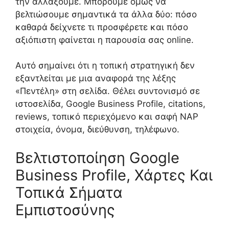
την αλλάξουμε. Μπορούμε όμως να
βελτιώσουμε σημαντικά τα άλλα δύο: πόσο
καθαρά δείχνετε τι προσφέρετε και πόσο
αξιόπιστη φαίνεται η παρουσία σας online.
Αυτό σημαίνει ότι η τοπική στρατηγική δεν
εξαντλείται με μια αναφορά της λέξης
«Πεντέλη» στη σελίδα. Θέλει συντονισμό σε
ιστοσελίδα, Google Business Profile, citations,
reviews, τοπικό περιεχόμενο και σαφή NAP
στοιχεία, όνομα, διεύθυνση, τηλέφωνο.
Βελτιστοποίηση Google
Business Profile, Χάρτες Και
Τοπικά Σήματα
Εμπιστοσύνης