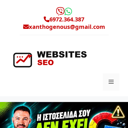
Μετάβαση
σε
περιεχόμενο
6972.364.387
xanthogenous@gmail.com
Μενο