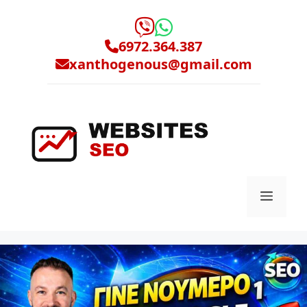
Μετάβαση
σε
περιεχόμενο
6972.364.387
xanthogenous@gmail.com
Μενο