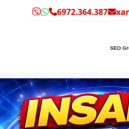
6972.364.387
xa
SEO Gr