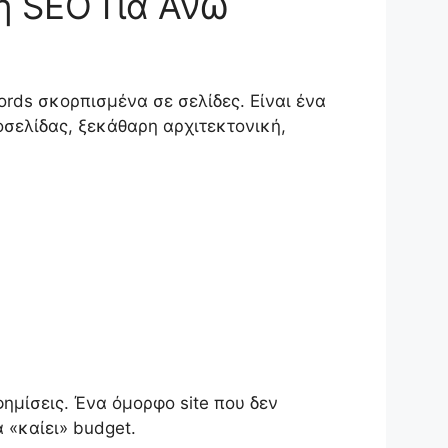
ή SEO Για Άνω
rds σκορπισμένα σε σελίδες. Είναι ένα
οσελίδας, ξεκάθαρη αρχιτεκτονική,
ημίσεις. Ένα όμορφο site που δεν
 «καίει» budget.