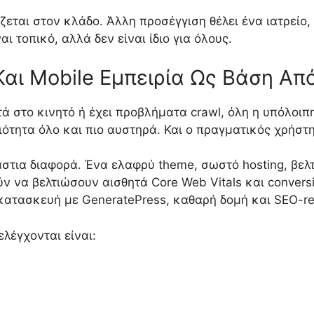
εται στον κλάδο. Άλλη προσέγγιση θέλει ένα ιατρείο,
ι τοπικό, αλλά δεν είναι ίδιο για όλους.
Και Mobile Εμπειρία Ως Βάση Απ
τά στο κινητό ή έχει προβλήματα crawl, όλη η υπόλοι
οιότητα όλο και πιο αυστηρά. Και ο πραγματικός χρήστ
άστια διαφορά. Ένα ελαφρύ theme, σωστό hosting, βελ
 να βελτιώσουν αισθητά Core Web Vitals και conversion
κατασκευή με GeneratePress, καθαρή δομή και SEO-re
λέγχονται είναι: