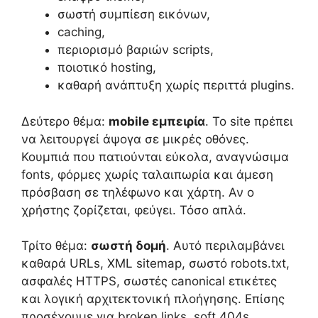
σωστή συμπίεση εικόνων,
caching,
περιορισμό βαριών scripts,
ποιοτικό hosting,
καθαρή ανάπτυξη χωρίς περιττά plugins.
Δεύτερο θέμα:
mobile εμπειρία
. Το site πρέπει
να λειτουργεί άψογα σε μικρές οθόνες.
Κουμπιά που πατιούνται εύκολα, αναγνώσιμα
fonts, φόρμες χωρίς ταλαιπωρία και άμεση
πρόσβαση σε τηλέφωνο και χάρτη. Αν ο
χρήστης ζορίζεται, φεύγει. Τόσο απλά.
Τρίτο θέμα:
σωστή δομή
. Αυτό περιλαμβάνει
καθαρά URLs, XML sitemap, σωστό robots.txt,
ασφαλές HTTPS, σωστές canonical ετικέτες
και λογική αρχιτεκτονική πλοήγησης. Επίσης
προσέχουμε για broken links, soft 404s,