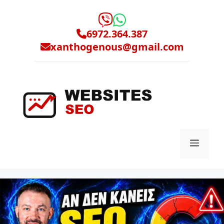
Μετάβαση
σε
περιεχόμενο
6972.364.387
xanthogenous@gmail.com
Μενο