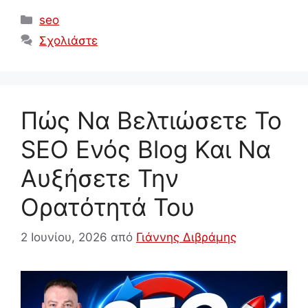
Κατηγορίες
seo
Σχολιάστε
Πώς Να Βελτιώσετε Το
SEO Ενός Blog Και Να
Αυξήσετε Την
Ορατότητά Του
2 Ιουνίου, 2026
από
Γιάννης Διβράμης