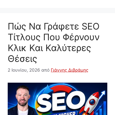
Πώς Να Γράφετε SEO
Τίτλους Που Φέρνουν
Κλικ Και Καλύτερες
Θέσεις
2 Ιουνίου, 2026
από
Γιάννης Διβράμης