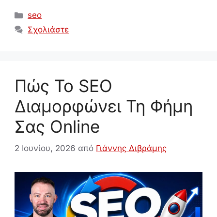
Κατηγορίες
seo
Σχολιάστε
Πώς Το SEO
Διαμορφώνει Τη Φήμη
Σας Online
2 Ιουνίου, 2026
από
Γιάννης Διβράμης