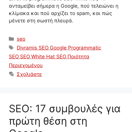
ανταμείβει σήμερα η Google, πού τελειώνει η
κλίμακα και πού αρχίζει το spam, και πώς
μένετε στη σωστή πλευρά.
Κατηγορίες
seo
Ετικέτες
Divramis SEO
,
Google
,
Programmatic
SEO
,
SEO
,
White Hat SEO
,
Ποιότητα
Περιεχομένου
Σχολιάστε
SEO: 17 συμβουλές για
πρώτη θέση στη