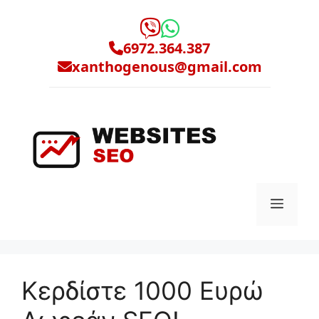
Μετάβαση
σε
περιεχόμενο
6972.364.387
xanthogenous@gmail.com
Μενο
Κερδίστε 1000 Ευρώ