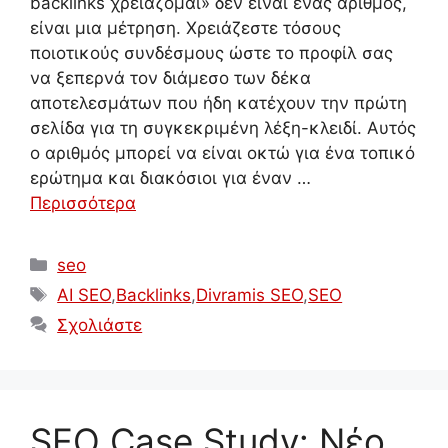
backlinks χρειάζομαι» δεν είναι ένας αριθμός,
είναι μια μέτρηση. Χρειάζεστε τόσους
ποιοτικούς συνδέσμους ώστε το προφίλ σας
να ξεπερνά τον διάμεσο των δέκα
αποτελεσμάτων που ήδη κατέχουν την πρώτη
σελίδα για τη συγκεκριμένη λέξη-κλειδί. Αυτός
ο αριθμός μπορεί να είναι οκτώ για ένα τοπικό
ερώτημα και διακόσιοι για έναν …
Περισσότερα
Κατηγορίες
seo
Ετικέτες
AI SEO
,
Backlinks
,
Divramis SEO
,
SEO
Σχολιάστε
SEO Case Study: Νέο