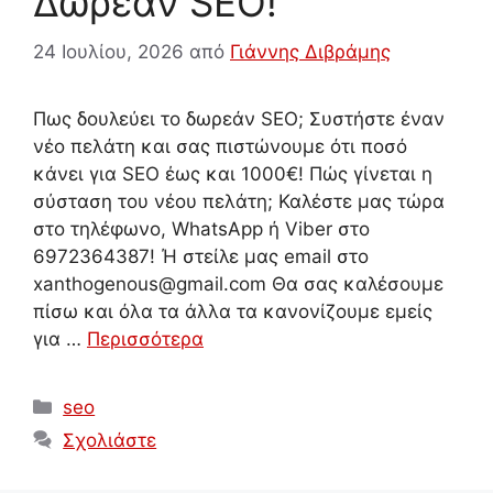
Δωρεάν SEO!
24 Ιουλίου, 2026
από
Γιάννης Διβράμης
Πως δουλεύει το δωρεάν SEO; Συστήστε έναν
νέο πελάτη και σας πιστώνουμε ότι ποσό
κάνει για SEO έως και 1000€! Πώς γίνεται η
σύσταση του νέου πελάτη; Καλέστε μας τώρα
στο τηλέφωνο, WhatsApp ή Viber στο
6972364387! Ή στείλε μας email στο
xanthogenous@gmail.com Θα σας καλέσουμε
πίσω και όλα τα άλλα τα κανονίζουμε εμείς
για …
Περισσότερα
Κατηγορίες
seo
Σχολιάστε