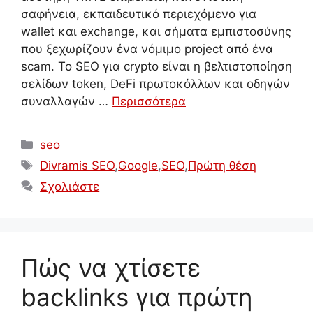
σαφήνεια, εκπαιδευτικό περιεχόμενο για
wallet και exchange, και σήματα εμπιστοσύνης
που ξεχωρίζουν ένα νόμιμο project από ένα
scam. Το SEO για crypto είναι η βελτιστοποίηση
σελίδων token, DeFi πρωτοκόλλων και οδηγών
συναλλαγών …
Περισσότερα
Κατηγορίες
seo
Ετικέτες
Divramis SEO
,
Google
,
SEO
,
Πρώτη θέση
Σχολιάστε
Πώς να χτίσετε
backlinks για πρώτη