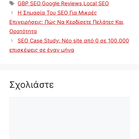
Ετικέτες
GBP SEO
,
Google Reviews
,
Local SEO
Η Σημασία Του SEO Για Μικρές
Επιχειρήσεις: Πώς Να Κερδίσετε Πελάτες Και
Ορατότητα
SEO Case Study: Νέο site από 0 σε 100.000
επισκέψεις σε έναν μήνα
Σχολιάστε
Σχόλιο