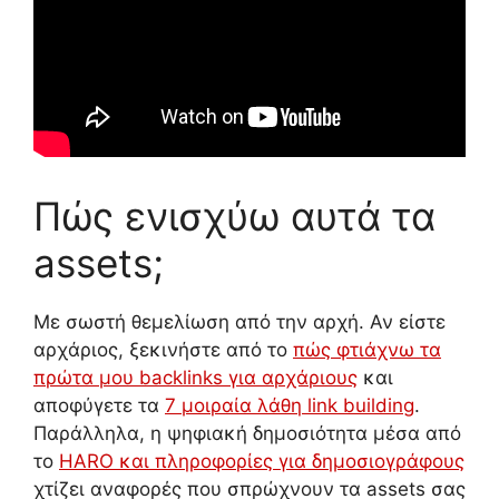
Πώς ενισχύω αυτά τα
assets;
Με σωστή θεμελίωση από την αρχή. Αν είστε
αρχάριος, ξεκινήστε από το
πώς φτιάχνω τα
πρώτα μου backlinks για αρχάριους
και
αποφύγετε τα
7 μοιραία λάθη link building
.
Παράλληλα, η ψηφιακή δημοσιότητα μέσα από
το
HARO και πληροφορίες για δημοσιογράφους
χτίζει αναφορές που σπρώχνουν τα assets σας