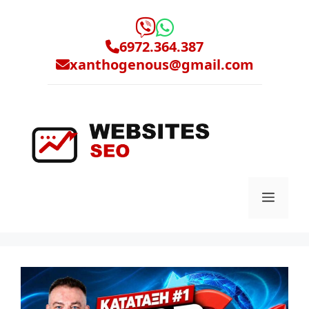
Μετάβαση
σε
περιεχόμενο
6972.364.387
xanthogenous@gmail.com
Μενο