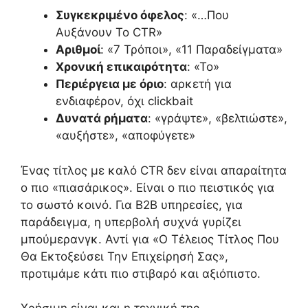
Συγκεκριμένο όφελος
: «…Που
Αυξάνουν Το CTR»
Αριθμοί
: «7 Τρόποι», «11 Παραδείγματα»
Χρονική επικαιρότητα
: «Το»
Περιέργεια με όριο
: αρκετή για
ενδιαφέρον, όχι clickbait
Δυνατά ρήματα
: «γράψτε», «βελτιώστε»,
«αυξήστε», «αποφύγετε»
Ένας τίτλος με καλό CTR δεν είναι απαραίτητα
ο πιο «πιασάρικος». Είναι ο πιο πειστικός για
το σωστό κοινό. Για Β2Β υπηρεσίες, για
παράδειγμα, η υπερβολή συχνά γυρίζει
μπούμερανγκ. Αντί για «Ο Τέλειος Τίτλος Που
Θα Εκτοξεύσει Την Επιχείρησή Σας»,
προτιμάμε κάτι πιο στιβαρό και αξιόπιστο.