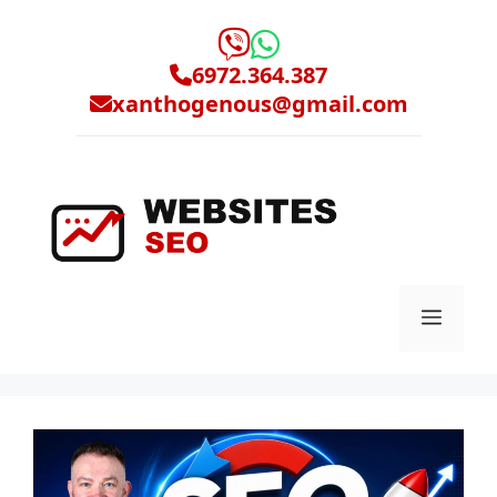
Μετάβαση
σε
περιεχόμενο
6972.364.387
xanthogenous@gmail.com
Μενο