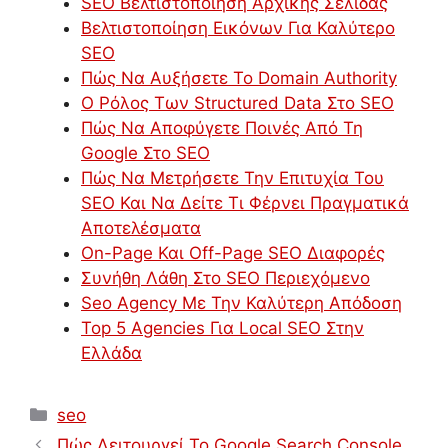
SEO Βελτιστοποίηση Αρχικής Σελίδας
Βελτιστοποίηση Εικόνων Για Καλύτερο
SEO
Πώς Να Αυξήσετε Το Domain Authority
Ο Ρόλος Των Structured Data Στο SEO
Πώς Να Αποφύγετε Ποινές Από Τη
Google Στο SEO
Πώς Να Μετρήσετε Την Επιτυχία Του
SEO Και Να Δείτε Τι Φέρνει Πραγματικά
Αποτελέσματα
On-Page Και Off-Page SEO Διαφορές
Συνήθη Λάθη Στο SEO Περιεχόμενο
Seo Agency Με Την Καλύτερη Απόδοση
Top 5 Agencies Για Local SEO Στην
Ελλάδα
Κατηγορίες
seo
Πώς Λειτουργεί Το Google Search Console