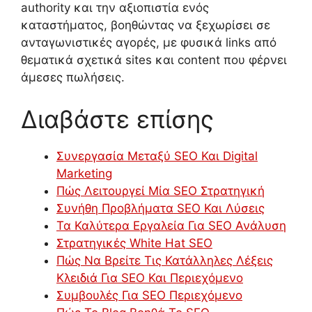
authority και την αξιοπιστία ενός
καταστήματος, βοηθώντας να ξεχωρίσει σε
ανταγωνιστικές αγορές, με φυσικά links από
θεματικά σχετικά sites και content που φέρνει
άμεσες πωλήσεις.
Διαβάστε επίσης
Συνεργασία Μεταξύ SEO Και Digital
Marketing
Πώς Λειτουργεί Μία SEO Στρατηγική
Συνήθη Προβλήματα SEO Και Λύσεις
Τα Καλύτερα Εργαλεία Για SEO Ανάλυση
Στρατηγικές White Hat SEO
Πώς Να Βρείτε Τις Κατάλληλες Λέξεις
Κλειδιά Για SEO Και Περιεχόμενο
Συμβουλές Για SEO Περιεχόμενο