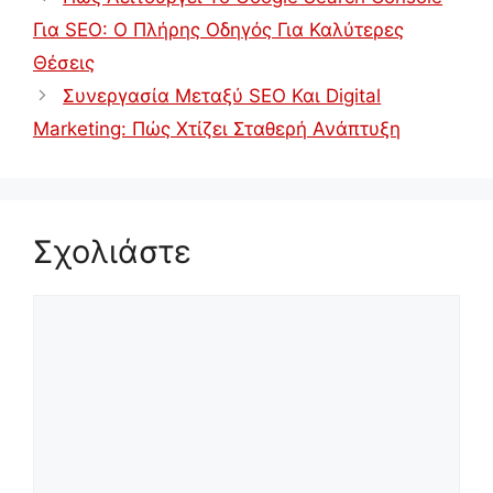
Για SEO: Ο Πλήρης Οδηγός Για Καλύτερες
Θέσεις
Συνεργασία Μεταξύ SEO Και Digital
Marketing: Πώς Χτίζει Σταθερή Ανάπτυξη
Σχολιάστε
Σχόλιο