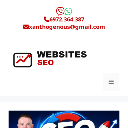
Μετάβαση
σε
περιεχόμενο
6972.364.387
xanthogenous@gmail.com
Μενο