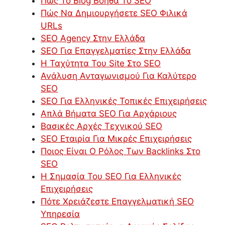
Πώς Το Blog Βοηθά Το SEO
Πώς Να Δημιουργήσετε SEO Φιλικά
URLs
SEO Agency Στην Ελλάδα
SEO Για Επαγγελματίες Στην Ελλάδα
Η Ταχύτητα Του Site Στο SEO
Ανάλυση Ανταγωνισμού Για Καλύτερο
SEO
SEO Για Ελληνικές Τοπικές Επιχειρήσεις
Απλά Βήματα SEO Για Αρχάριους
Βασικές Αρχές Τεχνικού SEO
SEO Εταιρία Για Μικρές Επιχειρήσεις
Ποιος Είναι Ο Ρόλος Των Backlinks Στο
SEO
Η Σημασία Του SEO Για Ελληνικές
Επιχειρήσεις
Πότε Χρειάζεστε Επαγγελματική SEO
Υπηρεσία