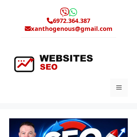
Μετάβαση
σε
περιεχόμενο
6972.364.387
xanthogenous@gmail.com
Μενο