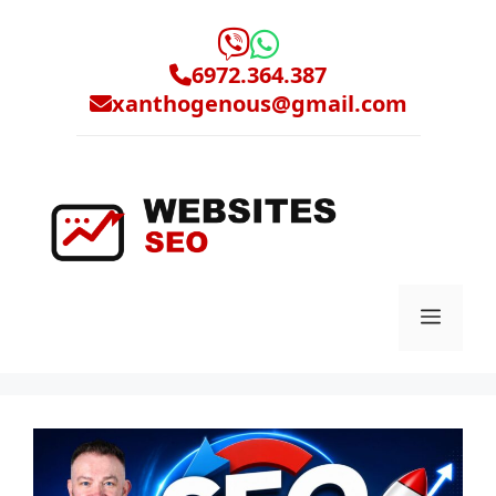
Μετάβαση
σε
περιεχόμενο
6972.364.387
xanthogenous@gmail.com
Μενο