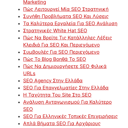
Marketing
Πώς Λειτουργεί Μία SEO Στρατηγική
Συνήθη Προβλήματα SEO Και Λύσεις
Τα Καλύτερα Εργαλεία Για SEO Ανάλυση
Στρατηγικές White Hat SEO
Πώς Να Βρείτε Τις Κατάλληλες Λέξεις
Κλειδιά Για SEO Και Περιεχόμενο
Συμβουλές Για SEO Περιεχόμενο
Πώς Το Blog Βοηθά Το SEO
Πώς Να Δημιουργήσετε SEO Φιλικά
URLs
SEO Agency Στην Ελλάδα
SEO Για Επαγγελματίες Στην Ελλάδα
Η Ταχύτητα Του Site Στο SEO
Ανάλυση Ανταγωνισμού Για Καλύτερο
SEO
SEO Για Ελληνικές Τοπικές Επιχειρήσεις
Απλά Βήματα SEO Για Αρχάριους