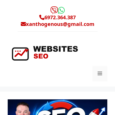
Μετάβαση
σε
περιεχόμενο
6972.364.387
xanthogenous@gmail.com
Μενο