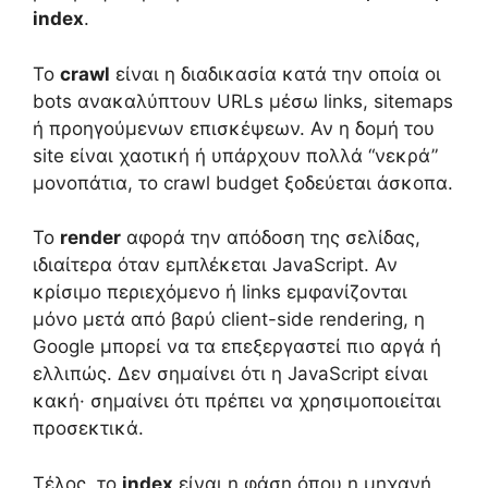
index
.
Το
crawl
είναι η διαδικασία κατά την οποία οι
bots ανακαλύπτουν URLs μέσω links, sitemaps
ή προηγούμενων επισκέψεων. Αν η δομή του
site είναι χαοτική ή υπάρχουν πολλά “νεκρά”
μονοπάτια, το crawl budget ξοδεύεται άσκοπα.
Το
render
αφορά την απόδοση της σελίδας,
ιδιαίτερα όταν εμπλέκεται JavaScript. Αν
κρίσιμο περιεχόμενο ή links εμφανίζονται
μόνο μετά από βαρύ client-side rendering, η
Google μπορεί να τα επεξεργαστεί πιο αργά ή
ελλιπώς. Δεν σημαίνει ότι η JavaScript είναι
κακή· σημαίνει ότι πρέπει να χρησιμοποιείται
προσεκτικά.
Τέλος, το
index
είναι η φάση όπου η μηχανή