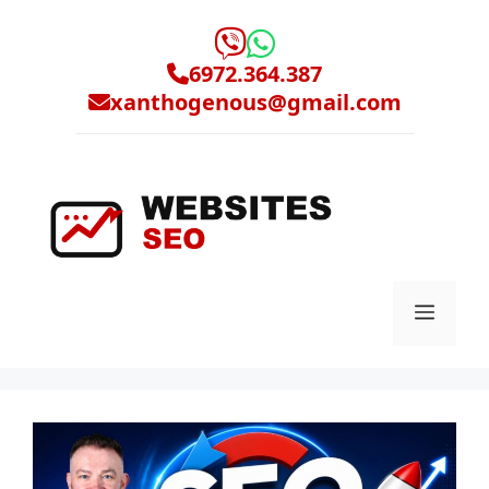
Μετάβαση
σε
περιεχόμενο
6972.364.387
xanthogenous@gmail.com
Μενο