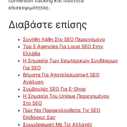
conversion tracking και ποιότητα
επισκεψιμότητας.
Διαβάστε επίσης
Συνήθη Λάθη Στο SEO Περιεχόμενο
Top 5 Agencies Για Local SEO Στην
Ελλάδα
Η Σημασία Των Εσωτερικών Συνδέσμων
Για SEO
Βήματα Για Αποτελεσματική SEO
Ανάλυση
Συμβουλές SEO Για E-Shop
Η Σημασία Του Unique Περιεχομένου
Στο SEO
Πώς Να Παρακολουθείτε Τις SEO
Επιδόσεις Σας
Συμμόρφωση Με Τις Αλλαγές