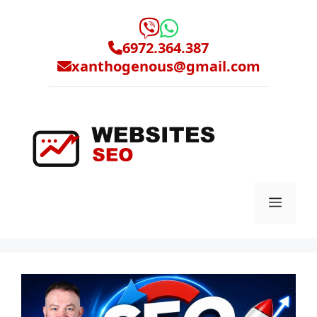
Μετάβαση
σε
περιεχόμενο
6972.364.387
xanthogenous@gmail.com
Μενο