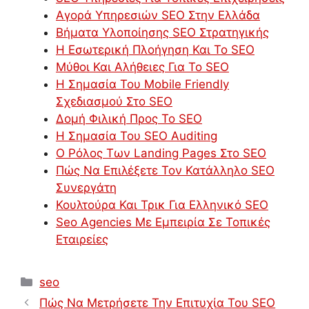
Αγορά Υπηρεσιών SEO Στην Ελλάδα
Βήματα Υλοποίησης SEO Στρατηγικής
Η Εσωτερική Πλοήγηση Και Το SEO
Μύθοι Και Αλήθειες Για Το SEO
Η Σημασία Του Mobile Friendly
Σχεδιασμού Στο SEO
Δομή Φιλική Προς Το SEO
Η Σημασία Του SEO Auditing
Ο Ρόλος Των Landing Pages Στο SEO
Πώς Να Επιλέξετε Τον Κατάλληλο SEO
Συνεργάτη
Κουλτούρα Και Τρικ Για Ελληνικό SEO
Seo Agencies Με Εμπειρία Σε Τοπικές
Εταιρείες
Κατηγορίες
seo
Πώς Να Μετρήσετε Την Επιτυχία Του SEO