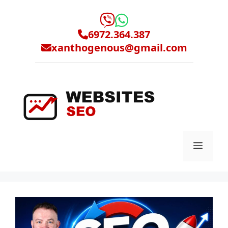
Μετάβαση
σε
περιεχόμενο
6972.364.387
xanthogenous@gmail.com
Μενο