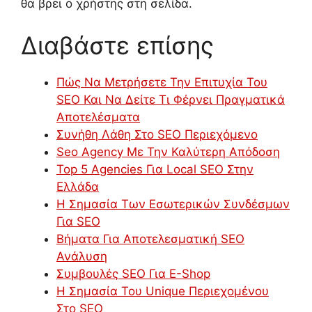
θα βρει ο χρήστης στη σελίδα.
Διαβάστε επίσης
Πώς Να Μετρήσετε Την Επιτυχία Του
SEO Και Να Δείτε Τι Φέρνει Πραγματικά
Αποτελέσματα
Συνήθη Λάθη Στο SEO Περιεχόμενο
Seo Agency Με Την Καλύτερη Απόδοση
Top 5 Agencies Για Local SEO Στην
Ελλάδα
Η Σημασία Των Εσωτερικών Συνδέσμων
Για SEO
Βήματα Για Αποτελεσματική SEO
Ανάλυση
Συμβουλές SEO Για E-Shop
Η Σημασία Του Unique Περιεχομένου
Στο SEO