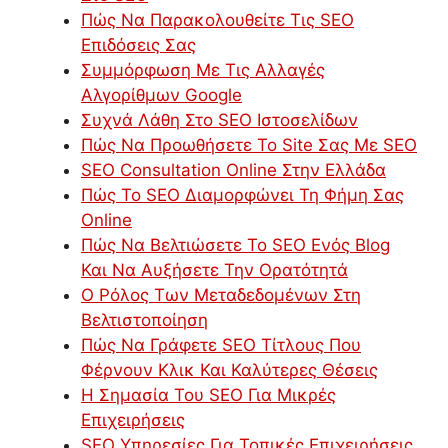
Πώς Να Παρακολουθείτε Τις SEO
Επιδόσεις Σας
Συμμόρφωση Με Τις Αλλαγές
Αλγορίθμων Google
Συχνά Λάθη Στο SEO Ιστοσελίδων
Πώς Να Προωθήσετε Το Site Σας Με SEO
SEO Consultation Online Στην Ελλάδα
Πώς Το SEO Διαμορφώνει Τη Φήμη Σας
Online
Πώς Να Βελτιώσετε Το SEO Ενός Blog
Και Να Αυξήσετε Την Ορατότητά
Ο Ρόλος Των Μεταδεδομένων Στη
Βελτιστοποίηση
Πώς Να Γράφετε SEO Τίτλους Που
Φέρνουν Κλικ Και Καλύτερες Θέσεις
Η Σημασία Του SEO Για Μικρές
Επιχειρήσεις
SEO Υπηρεσίες Για Τοπικές Επιχειρήσεις