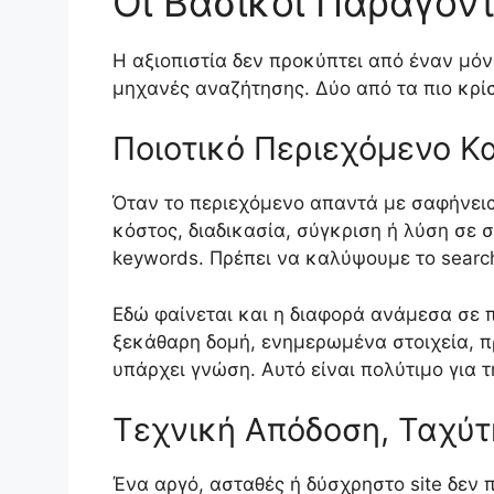
Οι Βασικοί Παράγοντ
Η αξιοπιστία δεν προκύπτει από έναν μό
μηχανές αναζήτησης. Δύο από τα πιο κρίσι
Ποιοτικό Περιεχόμενο Κα
Όταν το περιεχόμενο απαντά με σαφήνεια 
κόστος, διαδικασία, σύγκριση ή λύση σε
keywords. Πρέπει να καλύψουμε το search
Εδώ φαίνεται και η διαφορά ανάμεσα σε π
ξεκάθαρη δομή, ενημερωμένα στοιχεία, πρ
υπάρχει γνώση. Αυτό είναι πολύτιμο για τ
Τεχνική Απόδοση, Ταχύτ
Ένα αργό, ασταθές ή δύσχρηστο site δεν π