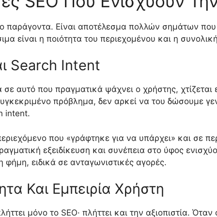
ες SEO Που Ενισχύουν Την
νο παράγοντα. Είναι αποτέλεσμα πολλών σημάτων που δ
μα είναι η ποιότητα του περιεχομένου και η συνολική
ι Search Intent
σε αυτό που πραγματικά ψάχνει ο χρήστης, χτίζεται ε
 συγκεκριμένο πρόβλημα, δεν αρκεί να του δώσουμε γ
 intent.
εριεχόμενο που «γράφτηκε για να υπάρχει» και σε περ
αγματική εξειδίκευση και συνέπεια στο ύφος ενισχύο
η φήμη, ειδικά σε ανταγωνιστικές αγορές.
ητα Και Εμπειρία Χρήστη
λήττει μόνο το SEO· πλήττει και την αξιοπιστία. Όταν