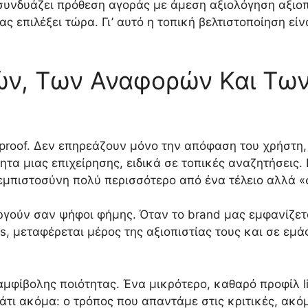
τί συνδυάζει πρόθεση αγοράς με άμεση αξιολόγηση αξιο
ας επιλέξει τώρα. Γι’ αυτό η τοπική βελτιστοποίηση εί
ών, Των Αναφορών Και Των 
al proof. Δεν επηρεάζουν μόνο την απόφαση του χρήστη
ητα μιας επιχείρησης, ειδικά σε τοπικές αναζητήσεις
 εμπιστοσύνη πολύ περισσότερο από ένα τέλειο αλλά 
υργούν σαν ψήφοι φήμης. Όταν το brand μας εμφανίζετ
 μεταφέρεται μέρος της αξιοπιστίας τους και σε εμάς. 
μφίβολης ποιότητας. Ένα μικρότερο, καθαρό προφίλ li
άτι ακόμα: ο τρόπος που απαντάμε στις κριτικές, ακόμ