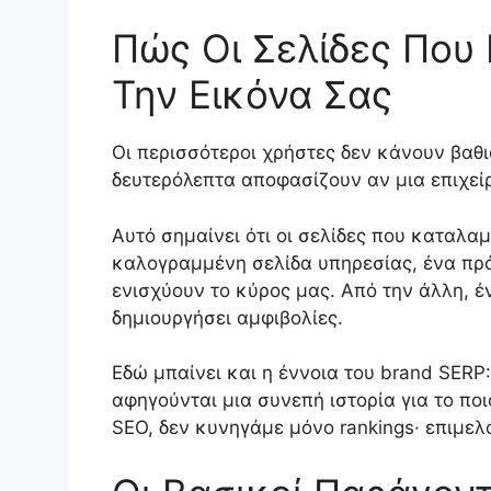
Πώς Οι Σελίδες Που
Την Εικόνα Σας
Οι περισσότεροι χρήστες δεν κάνουν βαθι
δευτερόλεπτα αποφασίζουν αν μια επιχείρ
Αυτό σημαίνει ότι οι σελίδες που καταλα
καλογραμμένη σελίδα υπηρεσίας, ένα πρό
ενισχύουν το κύρος μας. Από την άλλη, έ
δημιουργήσει αμφιβολίες.
Εδώ μπαίνει και η έννοια του brand SERP
αφηγούνται μια συνεπή ιστορία για το πο
SEO, δεν κυνηγάμε μόνο rankings· επιμε