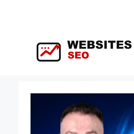
Μετάβαση
σε
περιεχόμενο