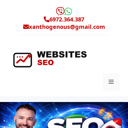
Μετάβαση
σε
περιεχόμενο
6972.364.387
xanthogenous@gmail.com
Μενο