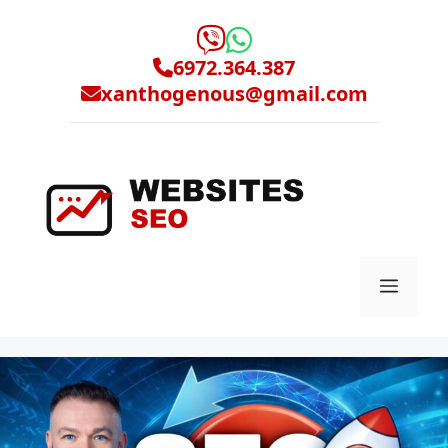
Μετάβαση
σε
περιεχόμενο
6972.364.387
xanthogenous@gmail.com
Μενο