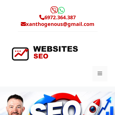
Μετάβαση
σε
περιεχόμενο
6972.364.387
xanthogenous@gmail.com
Μενο