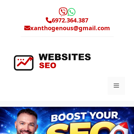
Μετάβαση
σε
περιεχόμενο
6972.364.387
xanthogenous@gmail.com
Μενο