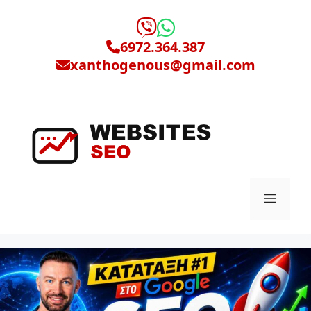
Μετάβαση
σε
περιεχόμενο
6972.364.387
xanthogenous@gmail.com
Μενο