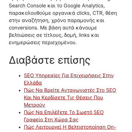
Search Console και το Google Analytics,
παρακολουθούμε οργανικά clicks, CTR, θέση
στην αναζήτηση, χρόνο παραμονής και
conversions. Με βάση αυτά κάνουμε
βελτιώσεις σε τίτλους, δομή, links και
ενημερώσεις περιεχομένου.
Διαβάστε επίσης
SEO Υπηρεσίες Για Επιχειρήσεις Στην
Ελλάδα
Πώς Να Βρείτε Ανταγωνιστές Στο SEO
Και Να Κερδίσετε Τις Θέσεις Που
Μετρούν
Πώς Να Επιλέξετε Το Σωστό SEO
Γραφείο Στη Χώρα Σας
Πώς Λειτουργεί Η Βελτιστοποίηση On-