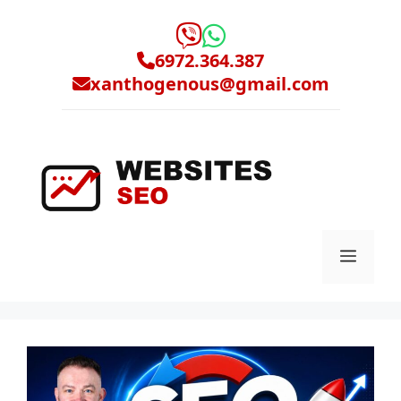
Μετάβαση
σε
περιεχόμενο
6972.364.387
xanthogenous@gmail.com
Μενο