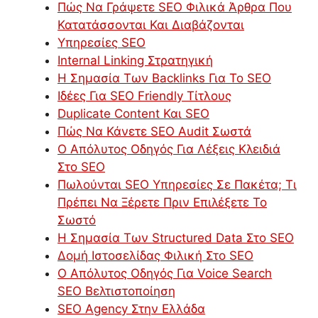
Πώς Να Γράψετε SEO Φιλικά Άρθρα Που
Κατατάσσονται Και Διαβάζονται
Υπηρεσίες SEO
Internal Linking Στρατηγική
Η Σημασία Των Backlinks Για Το SEO
Ιδέες Για SEO Friendly Τίτλους
Duplicate Content Και SEO
Πώς Να Κάνετε SEO Audit Σωστά
Ο Απόλυτος Οδηγός Για Λέξεις Κλειδιά
Στο SEO
Πωλούνται SEO Υπηρεσίες Σε Πακέτα; Τι
Πρέπει Να Ξέρετε Πριν Επιλέξετε Το
Σωστό
Η Σημασία Των Structured Data Στο SEO
Δομή Ιστοσελίδας Φιλική Στο SEO
Ο Απόλυτος Οδηγός Για Voice Search
SEO Βελτιστοποίηση
SEO Agency Στην Ελλάδα