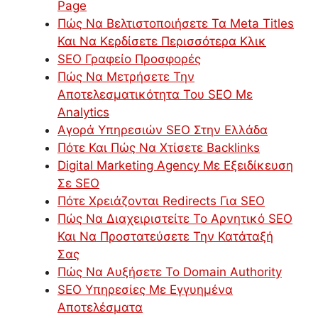
Page
Πώς Να Βελτιστοποιήσετε Τα Meta Titles
Και Να Κερδίσετε Περισσότερα Κλικ
SEO Γραφείο Προσφορές
Πώς Να Μετρήσετε Την
Αποτελεσματικότητα Του SEO Με
Analytics
Αγορά Υπηρεσιών SEO Στην Ελλάδα
Πότε Και Πώς Να Χτίσετε Backlinks
Digital Marketing Agency Με Εξειδίκευση
Σε SEO
Πότε Χρειάζονται Redirects Για SEO
Πώς Να Διαχειριστείτε Το Αρνητικό SEO
Και Να Προστατεύσετε Την Κατάταξή
Σας
Πώς Να Αυξήσετε Το Domain Authority
SEO Υπηρεσίες Με Εγγυημένα
Αποτελέσματα