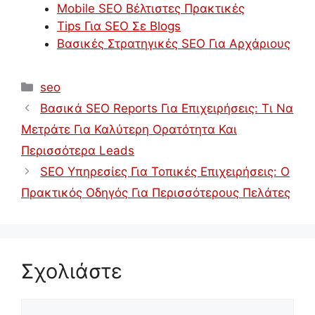
Mobile SEO Βέλτιστες Πρακτικές
Tips Για SEO Σε Blogs
Βασικές Στρατηγικές SEO Για Αρχάριους
Κατηγορίες
seo
Βασικά SEO Reports Για Επιχειρήσεις: Τι Να
Μετράτε Για Καλύτερη Ορατότητα Και
Περισσότερα Leads
SEO Υπηρεσίες Για Τοπικές Επιχειρήσεις: Ο
Πρακτικός Οδηγός Για Περισσότερους Πελάτες
Σχολιάστε
Σχόλιο