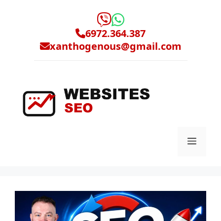
Μετάβαση
σε
περιεχόμενο
6972.364.387
xanthogenous@gmail.com
Μενο