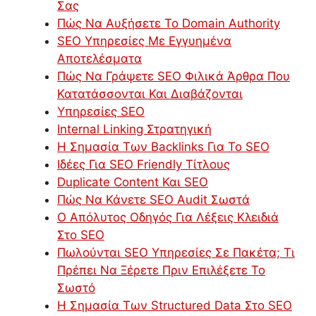
Σας
Πώς Να Αυξήσετε Το Domain Authority
SEO Υπηρεσίες Με Εγγυημένα
Αποτελέσματα
Πώς Να Γράψετε SEO Φιλικά Άρθρα Που
Κατατάσσονται Και Διαβάζονται
Υπηρεσίες SEO
Internal Linking Στρατηγική
Η Σημασία Των Backlinks Για Το SEO
Ιδέες Για SEO Friendly Τίτλους
Duplicate Content Και SEO
Πώς Να Κάνετε SEO Audit Σωστά
Ο Απόλυτος Οδηγός Για Λέξεις Κλειδιά
Στο SEO
Πωλούνται SEO Υπηρεσίες Σε Πακέτα; Τι
Πρέπει Να Ξέρετε Πριν Επιλέξετε Το
Σωστό
Η Σημασία Των Structured Data Στο SEO