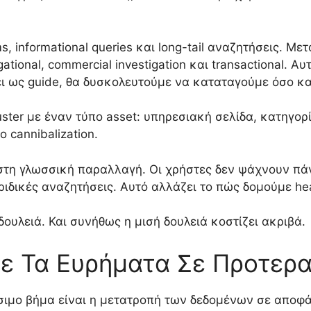
s, informational queries και long-tail αναζητήσεις. Με
igational, commercial investigation και transactional. Α
ει ως guide, θα δυσκολευτούμε να καταταγούμε όσο κ
ter με έναν τύπο asset: υπηρεσιακή σελίδα, κατηγορία
 cannibalization.
ι στη γλωσσική παραλλαγή. Οι χρήστες δεν ψάχνουν πά
ιδικές αναζητήσεις. Αυτό αλλάζει το πώς δομούμε headi
δουλειά. Και συνήθως η μισή δουλειά κοστίζει ακριβά.
 Τα Ευρήματα Σε Προτερα
σιμο βήμα είναι η μετατροπή των δεδομένων σε αποφ