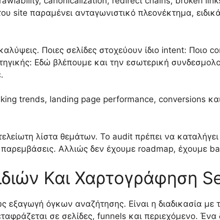
awlability, canonicalization, redirect chains, broken lin
η του site παραμένει ανταγωνιστικό πλεονέκτημα, ειδικ
αλύψεις. Ποιες σελίδες στοχεύουν ίδιο intent: Ποιο con
ατηγικής: Εδώ βλέπουμε και την εσωτερική συνδεσμολο
.
ranking trends, landing page performance, conversions κ
τελείωτη λίστα θεμάτων. Το audit πρέπει να καταλήγε
 παρεμβάσεις. Αλλιώς δεν έχουμε roadmap, έχουμε ba
διών Και Χαρτογράφηση Sea
ς εξαγωγή όγκων αναζήτησης. Είναι η διαδικασία με 
ταφράζεται σε σελίδες, funnels και περιεχόμενο. Ένα