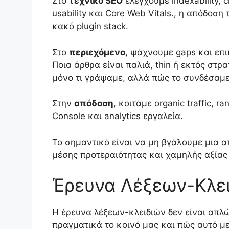
Στο
τεχνικό SEO
ελέγχουμε indexability, cr
usability και Core Web Vitals., η απόδοσ
κακό plugin stack.
Στο
περιεχόμενο
, ψάχνουμε gaps και επικ
Ποια άρθρα είναι παλιά, thin ή εκτός στρ
μόνο τι γράψαμε, αλλά πώς το συνδέσαμε
Στην
απόδοση
, κοιτάμε organic traffic, 
Console και analytics εργαλεία.
Το σημαντικό είναι να μη βγάλουμε μια α
μέσης προτεραιότητας και χαμηλής αξίας
Έρευνα Λέξεων-Κλει
Η έρευνα λέξεων-κλειδιών δεν είναι απλώ
πραγματικά το κοινό μας και πώς αυτό με