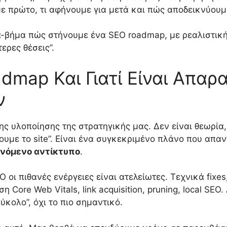
ε πρώτο, τι αφήνουμε για μετά και πώς αποδεικνύουμε
α-βήμα πώς στήνουμε ένα SEO roadmap, με ρεαλιστική
ερες θέσεις”.
admap Και Γιατί Είναι Απαρ
ν
ς υλοποίησης της στρατηγικής μας. Δεν είναι θεωρία,
ουμε το site”. Είναι ένα συγκεκριμένο πλάνο που απ
ενόμενο αντίκτυπο
.
O οι πιθανές ενέργειες είναι ατελείωτες. Τεχνικά fixes
η Core Web Vitals, link acquisition, pruning, local SE
εύκολο”, όχι το πιο σημαντικό.