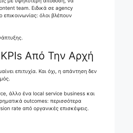
ις με υψηλότερη απόδοση, να
ontent team. Ειδικά σε agency
ίο επικοινωνίας: όλοι βλέπουν
νάπτυξης.
 KPIs Από Την Αρχή
ίνει επιτυχία. Και όχι, η απάντηση δεν
μός.
, άλλο ένα local service business και
ιρηματικά outcomes: περισσότερα
rsion rate από οργανικές επισκέψεις.