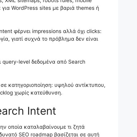
ks, XML sitemaps, robots rules, mobile
ά για WordPress sites με βαριά themes ή
tent φέρνει impressions αλλά όχι clicks:
γία, γιατί συχνά το πρόβλημα δεν είναι
αι query-level δεδομένα από Search
ι σε κατηγοριοποίηση: υψηλού αντίκτυπου,
cklog χωρίς κατεύθυνση.
rch Intent
την οποία καταλαβαίνουμε τι ζητά
 δυνατό SEO roadmap βασίζεται σε αυτή