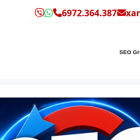
6972.364.387
xa
SEO Gr