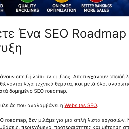
ετε Ένα SEO Roadmap 
τυξη
άνουν επειδή λείπουν οι ιδέες. Αποτυγχάνουν επειδή λ
ρθώνονται λίγα τεχνικά θέματα, και μετά όλοι αναρωτι
ωστά δομημένο SEO roadmap.
δουλειάς που αναλαμβάνει η
Websites SEO
.
 roadmap, δεν μιλάμε για μια απλή λίστα εργασιών. 
εμβάσεις, περιεχόμενο, προτεραιότητες και μέτρηση α