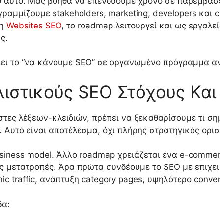
 αυτό. Μας βοηθά να επενδύουμε χρόνο σε παρεμβάσε
αμμίζουμε stakeholders, marketing, developers και c
τη
Websites SEO
, το roadmap λειτουργεί και ως εργαλε
ς.
πει το “να κάνουμε SEO” σε οργανωμένο πρόγραμμα α
ιστικούς SEO Στόχους Και
τες λέξεων-κλειδιών, πρέπει να ξεκαθαρίσουμε τι σημα
. Αυτό είναι αποτέλεσμα, όχι πλήρης στρατηγικός ορισ
siness model. Άλλο roadmap χρειάζεται ένα e-commerce
μες μετατροπές. Άρα πρώτα συνδέουμε το SEO με επιχε
nic traffic, ανάπτυξη category pages, υψηλότερο conve
δα: