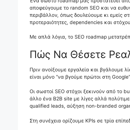
Ένα σωστό roadmap μάς προστατεύει από
αποφεύγουμε το random SEO και να ευθυγρ
περιβάλλον, όπως δουλεύουμε κι εμείς σ
προτεραιότητες, dependencies και στόχου
Με απλά λόγια, το SEO roadmap μετατρέ
Πώς Να Θέσετε Ρεαλ
Πριν ανοίξουμε εργαλεία και βγάλουμε λίσ
είναι μόνο “να βγούμε πρώτοι στη Google”
Οι σωστοί SEO στόχοι ξεκινούν από το bu
άλλο ένα B2B site με λίγες αλλά πολύτι
qualified leads, αύξηση non-branded orga
Στη συνέχεια ορίζουμε KPIs σε τρία επίπε