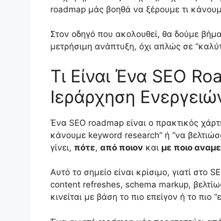
roadmap μάς βοηθά να ξέρουμε τι κάνουμ
Στον οδηγό που ακολουθεί, θα δούμε βήμ
μετρήσιμη ανάπτυξη, όχι απλώς σε “καλύτ
Τι Είναι Ένα SEO Ro
Ιεράρχηση Ενεργειώ
Ένα SEO roadmap είναι ο πρακτικός χάρτη
κάνουμε keyword research” ή “να βελτιώσ
γίνει,
πότε
,
από ποιον
και
με ποιο αναμ
Αυτό το σημείο είναι κρίσιμο, γιατί στο SE
content refreshes, schema markup, βελτίωσ
κινείται με βάση το πιο επείγον ή το πιο “