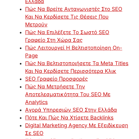
Ελλάδα
Πώς Να Βρείτε Ανταγωνιστές Στο SEO
Και Να Κερδίσετε Τις Θέσεις Που
Μετρούν
Πώς Να Επιλέξετε Το Σωστό SEO
Γραφείο Στη Χώρα Σας
Πώς Λειτουργεί Η Βελτιστοποίηση On-
Page
Πώς Να Βελτιστοποιήσετε Τα Meta Titles
Και Να Κερδίσετε Περισσότερα Κλικ
SEO Γραφείο Προσφορές
Πώς Να Μετρήσετε Την
Αποτελεσματικότητα Του SEO Με
Analytics
Αγορά Υπηρεσιών SEO Στην Ελλάδα
Πότε Και Πώς Να Χτίσετε Backlinks
Digital Marketing Agency Με Εξειδίκευση
Σε SEO