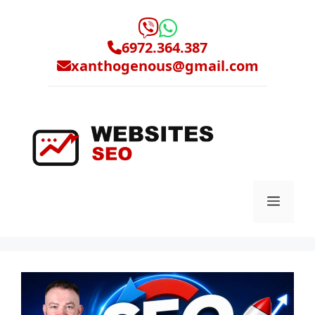
Μετάβαση
σε
περιεχόμενο
6972.364.387
xanthogenous@gmail.com
Μενο