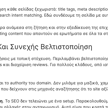
ση κάθε σελίδας ξεχωριστά: title tags, meta descripti
 search intent matching. Εδώ συνδέουμε τη σελίδα με 
υρα ανάμεσα στη ζήτηση και στην εξειδίκευση της επι
ting content που απαντούν σε ερωτήματα σε όλα τα στά
 Και Συνεχής Βελτιστοποίηση
ήσεις με τοπική στόχευση. Περιλαμβάνει βελτιστοποίησ
s και διαχείριση reviews. Για πολλούς κλάδους, από ιατ
αι το authority του domain. Δεν μιλάμε για μαζικά, χαμ
που δείχνουν στις μηχανές αναζήτησης ότι το site αξί
ση
. Το SEO δεν τελειώνει με ένα setup. Παρακολουθούμ
και αλλαγές στον ανταγωνισμό. Αυτό είναι που κρατά 