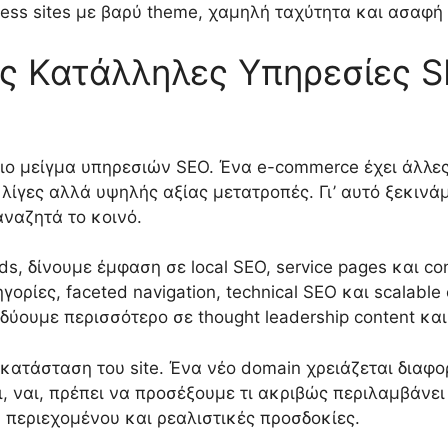
ess sites με βαρύ theme, χαμηλή ταχύτητα και ασαφή 
ς Κατάλληλες Υπηρεσίες S
ίδιο μείγμα υπηρεσιών SEO. Ένα e-commerce έχει άλλε
ε λίγες αλλά υψηλής αξίας μετατροπές. Γι’ αυτό ξεκιν
αναζητά το κοινό.
ds, δίνουμε έμφαση σε local SEO, service pages και c
γορίες, faceted navigation, technical SEO και scalable
ύουμε περισσότερο σε thought leadership content και 
 κατάσταση του site. Ένα νέο domain χρειάζεται διαφο
, ναι, πρέπει να προσέξουμε τι ακριβώς περιλαμβάνει η
υ περιεχομένου και ρεαλιστικές προσδοκίες.