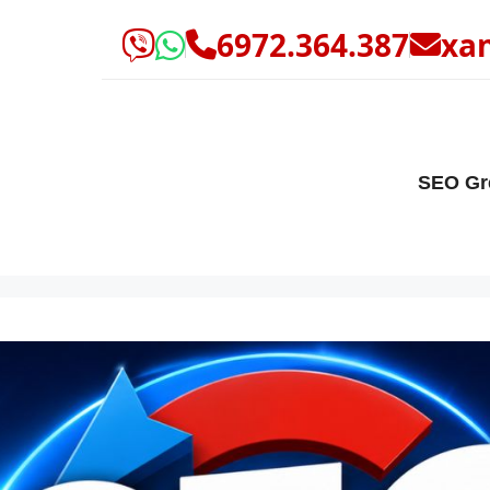
6972.364.387
xa
SEO Gr