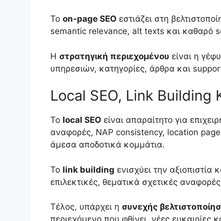
Το
on-page SEO
εστιάζει στη βελτιστοποίη
semantic relevance, alt texts και καθαρό
Η
στρατηγική περιεχομένου
είναι η γέφ
υπηρεσιών, κατηγορίες, άρθρα και suppor
Local SEO, Link Building
Το
local SEO
είναι απαραίτητο για επιχειρ
αναφορές, NAP consistency, location page
άμεσα αποδοτικά κομμάτια.
Το
link building
ενισχύει την αξιοπιστία κ
επιλεκτικές, θεματικά σχετικές αναφορές 
Τέλος, υπάρχει η
συνεχής βελτιστοποίη
περιεχόμενο που φθίνει, νέες ευκαιρίες 