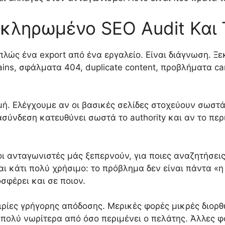
οκληρωμένο SEO Audit Και 
λώς ένα export από ένα εργαλείο. Είναι διάγνωση. Ξε
ains, σφάλματα 404, duplicate content, προβλήματα cano
μή. Ελέγχουμε αν οι βασικές σελίδες στοχεύουν σωστά 
ιασύνδεση κατευθύνει σωστά το authority και αν το π
ι ανταγωνιστές μάς ξεπερνούν, για ποιες αναζητήσεις,
αι κάτι πολύ χρήσιμο: το πρόβλημα δεν είναι πάντα «η 
οσφέρει και σε ποιον.
ίες γρήγορης απόδοσης. Μερικές φορές μικρές διορθώσε
ολύ νωρίτερα από όσο περιμένει ο πελάτης. Άλλες φορέ