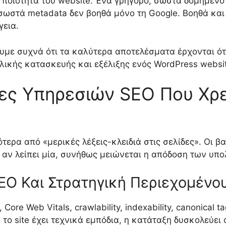
ν ποιότητα του website. Ένα γρήγορο, σωστά δομημένο
σωστά metadata δεν βοηθά μόνο τη Google. Βοηθά και 
γεια.
ουμε συχνά ότι τα καλύτερα αποτελέσματα έρχονται ότ
ικής κατασκευής και εξέλιξης ενός WordPress websit
ίες Υπηρεσιών SEO Που Χρε
τερα από «μερικές λέξεις-κλειδιά στις σελίδες». Οι 
 αν λείπει μία, συνήθως μειώνεται η απόδοση των υπο
EO Και Στρατηγική Περιεχομένο
ore Web Vitals, crawlability, indexability, canonical 
 το site έχει τεχνικά εμπόδια, η κατάταξη δυσκολεύει 