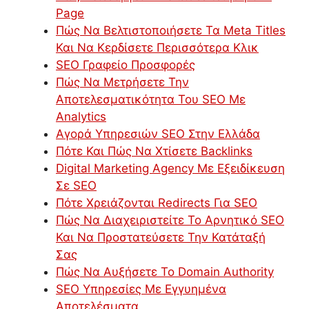
Page
Πώς Να Βελτιστοποιήσετε Τα Meta Titles
Και Να Κερδίσετε Περισσότερα Κλικ
SEO Γραφείο Προσφορές
Πώς Να Μετρήσετε Την
Αποτελεσματικότητα Του SEO Με
Analytics
Αγορά Υπηρεσιών SEO Στην Ελλάδα
Πότε Και Πώς Να Χτίσετε Backlinks
Digital Marketing Agency Με Εξειδίκευση
Σε SEO
Πότε Χρειάζονται Redirects Για SEO
Πώς Να Διαχειριστείτε Το Αρνητικό SEO
Και Να Προστατεύσετε Την Κατάταξή
Σας
Πώς Να Αυξήσετε Το Domain Authority
SEO Υπηρεσίες Με Εγγυημένα
Αποτελέσματα