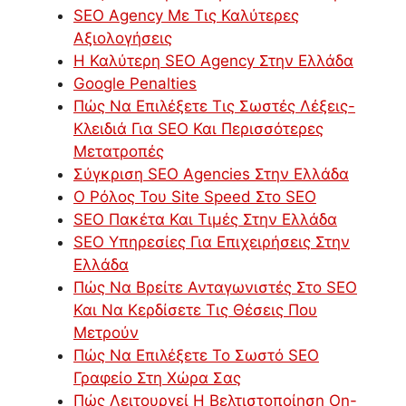
SEO Agency Με Τις Καλύτερες
Αξιολογήσεις
Η Καλύτερη SEO Agency Στην Ελλάδα
Google Penalties
Πώς Να Επιλέξετε Τις Σωστές Λέξεις-
Κλειδιά Για SEO Και Περισσότερες
Μετατροπές
Σύγκριση SEO Agencies Στην Ελλάδα
Ο Ρόλος Του Site Speed Στο SEO
SEO Πακέτα Και Τιμές Στην Ελλάδα
SEO Υπηρεσίες Για Επιχειρήσεις Στην
Ελλάδα
Πώς Να Βρείτε Ανταγωνιστές Στο SEO
Και Να Κερδίσετε Τις Θέσεις Που
Μετρούν
Πώς Να Επιλέξετε Το Σωστό SEO
Γραφείο Στη Χώρα Σας
Πώς Λειτουργεί Η Βελτιστοποίηση On-