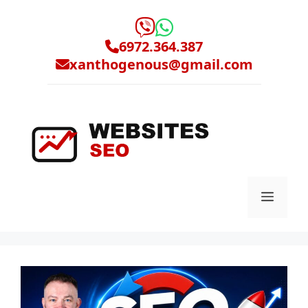
Μετάβαση
σε
περιεχόμενο
6972.364.387
xanthogenous@gmail.com
Μενο