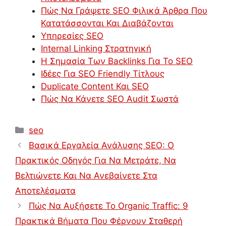
Πώς Να Γράψετε SEO Φιλικά Άρθρα Που
Κατατάσσονται Και Διαβάζονται
Υπηρεσίες SEO
Internal Linking Στρατηγική
Η Σημασία Των Backlinks Για Το SEO
Ιδέες Για SEO Friendly Τίτλους
Duplicate Content Και SEO
Πώς Να Κάνετε SEO Audit Σωστά
Κατηγορίες
seo
Βασικά Εργαλεία Ανάλυσης SEO: Ο
Πρακτικός Οδηγός Για Να Μετράτε, Να
Βελτιώνετε Και Να Ανεβαίνετε Στα
Αποτελέσματα
Πώς Να Αυξήσετε Το Organic Traffic: 9
Πρακτικά Βήματα Που Φέρνουν Σταθερή