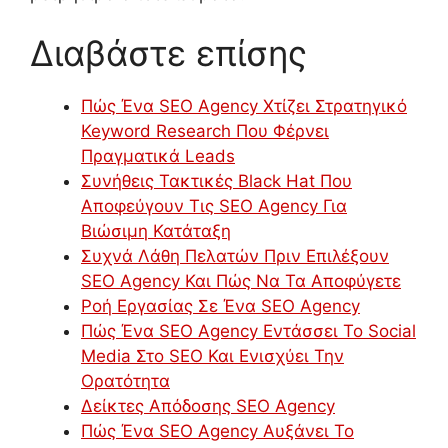
Διαβάστε επίσης
Πώς Ένα SEO Agency Χτίζει Στρατηγικό
Keyword Research Που Φέρνει
Πραγματικά Leads
Συνήθεις Τακτικές Black Hat Που
Αποφεύγουν Τις SEO Agency Για
Βιώσιμη Κατάταξη
Συχνά Λάθη Πελατών Πριν Επιλέξουν
SEO Agency Και Πώς Να Τα Αποφύγετε
Ροή Εργασίας Σε Ένα SEO Agency
Πώς Ένα SEO Agency Εντάσσει Το Social
Media Στο SEO Και Ενισχύει Την
Ορατότητα
Δείκτες Απόδοσης SEO Agency
Πώς Ένα SEO Agency Αυξάνει Το