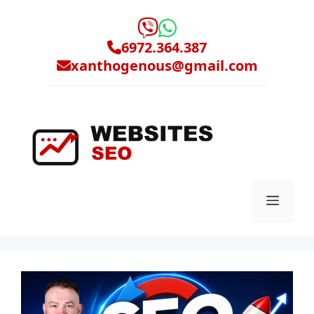
Μετάβαση
σε
περιεχόμενο
6972.364.387
xanthogenous@gmail.com
Μενο