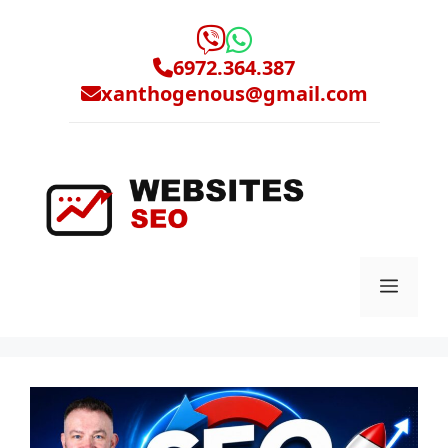
Μετάβαση
σε
περιεχόμενο
6972.364.387
xanthogenous@gmail.com
Μενο